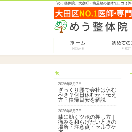
「めう整体院」大森町・梅屋敷の整体で口コミ評価
2026年8月7日
ぎっくり腰で会社は休む
べき？何日休むか・伝え
方・復帰目安を解説
2026年8月7日
膝に効くツボの押し方｜
痛みを和らげたいときの
場所・注意点・セルフケ