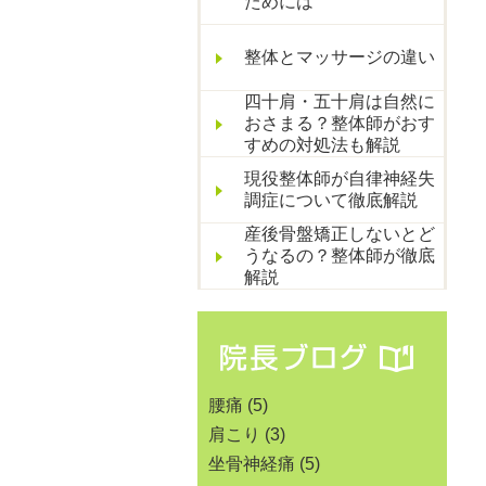
ためには
整体とマッサージの違い
四十肩・五十肩は自然に
おさまる？整体師がおす
すめの対処法も解説
現役整体師が自律神経失
調症について徹底解説
産後骨盤矯正しないとど
うなるの？整体師が徹底
解説
腰痛
(5)
肩こり
(3)
坐骨神経痛
(5)