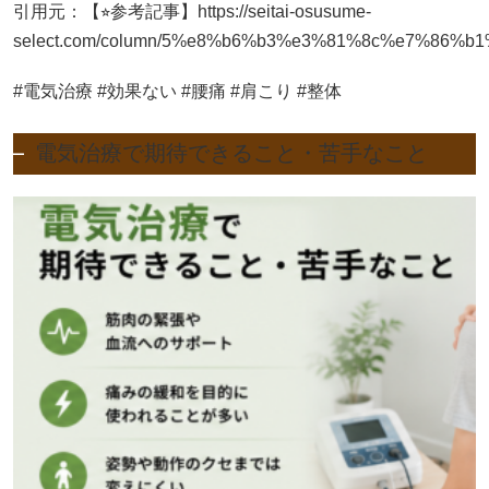
引用元：【⭐︎参考記事】https://seitai-osusume-
select.com/column/5%e8%b6%b3%e3%81%8c%e7%8
#電気治療 #効果ない #腰痛 #肩こり #整体
電気治療で期待できること・苦手なこと