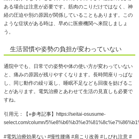
ある場合は注意が必要です。筋肉のこりだけではなく、神
経の圧迫や別の原因が関係していることもあります。この
ような症状がある時は、早めに医療機関へ来院しましょ
う。
生活習慣や姿勢の負担が変わっていない
通院中でも、日常での姿勢や体の使い方が変わっていない
と、痛みの原因が残りやすくなります。長時間座りっぱな
し、同じ動作の繰り返し、睡眠不足なども回復を妨げるこ
とがあります。電気治療とあわせて生活の見直しも必要で
すね。
引用元：【⭐︎参考記事】https://seitai-osusume-
select.com/column/5%e8%b6%b3%e3%81%8c%e7%8
#電気治療効果ない #慢性腰痛 #肩こり改善 #しびれ注意 #