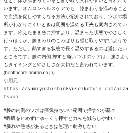
など、体が温まっているときが取り入れやすいと言われて
います。オムロンヘルスケアでも、膝まわりを温めること
で血流を促しやすくなる方法が紹介されており、ツボの場
所がわかりにくいときは周囲を温める工夫も案内されてい
ます。冷えたまま急に押すより、温まった状態でやさしく
行うほうが、膝まわりのこわばりも感じ取りやすいようで
す。ただし、熱すぎる状態で長く温めすぎるのは避けたい
ところです。膝の内側 押すと痛い ツボのケアは、強さより
もタイミングとやさしさが大切だと言われています。
(
healthcare.omron.co.jp
)
引用元：
https://sumiyoshishinkyuseikotuin.com/hiza-
tsubo
#膝の内側のツボは痛気持ちいい範囲で押すのが基本
#呼吸を止めずにゆっくり押すと力みを減らしやすい
#腫れや熱感があるときは無理に刺激しない