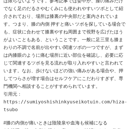
は限らないようです。参考記事では委中が、膝の痛みだけ
でなく足のだるさやむくみにも使われやすいツボとして紹
介されており、場所は膝裏の中央部だと案内されていま
す。つまり、膝の内側 押すと痛い ツボを探している場合で
も、症状に合わせて膝裏やすね周囲まで視野を広げたほう
がよいこともある、ということです。一般に足三里も膝ま
わりの不調で名前が出やすい関連ツボの一つですが、まず
は内膝眼のように痛む場所に近い部位を確認し、必要に応
じて関連するツボを見る流れが取り入れやすいと言われて
います。なお、歩けないほどの強い痛みがある場合や、押
してつらさが増す場合はセルフケアにこだわりすぎず、専
門機関へ相談することがすすめられています。
引用元：
https://sumiyoshishinkyuseikotuin.com/hiza-
tsubo
#膝の内側が痛いときは陰陵泉や血海も候補になる