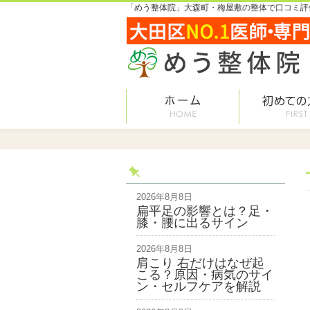
「めう整体院」大森町・梅屋敷の整体で口コミ評価
2026年8月8日
扁平足の影響とは？足・
膝・腰に出るサイン
2026年8月8日
肩こり 右だけはなぜ起
こる？原因・病気のサイ
ン・セルフケアを解説