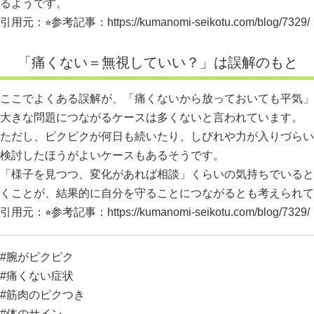
るようです。
引用元：⭐︎参考記事：
https://kumanomi-seikotu.com/blog/7329/
「痛くない＝無視していい？」は誤解のもと
ここでよくある誤解が、「痛くないから放っておいても平気」
大きな問題につながるケースは多くないと言われています。
ただし、ピクピクが何日も続いたり、しびれや力が入りづらい
検討したほうがよいケースもあるそうです。
「様子を見つつ、変化があれば相談」くらいの気持ちでいると
くことが、結果的に自分を守ることにつながるとも考えられて
引用元：⭐︎参考記事：
https://kumanomi-seikotu.com/blog/7329/
#腕がピクピク
#痛くない症状
#筋肉のピクつき
#体のサイン