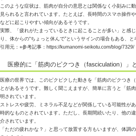
このような症状は、筋肉が自分の意思とは関係なく小刻みに動
見られると言われています。たとえば、長時間のスマホ操作や
などに起こりやすい傾向があるそうです。
実際、「疲れがたまっているときに起こることが多い」と感じ
り、体からの“ちょっと休んで”というサインの場合もある、と
引用元：⭐︎参考記事：
https://kumanomi-seikotu.com/blog/7329/
医療的に「筋肉のピクつき（fasciculation）
医療の世界では、このピクピクした動きを「筋肉のピクつき（
とがあるそうです。難しく聞こえますが、簡単に言うと「筋肉
明されています。
ストレスや疲労、ミネラル不足などが関係している可能性があ
時的なものとされています。ただし、長期間続いたり、他の違
介されています。
「ただの疲れかな？」と思って放置する方もいますが、体調の