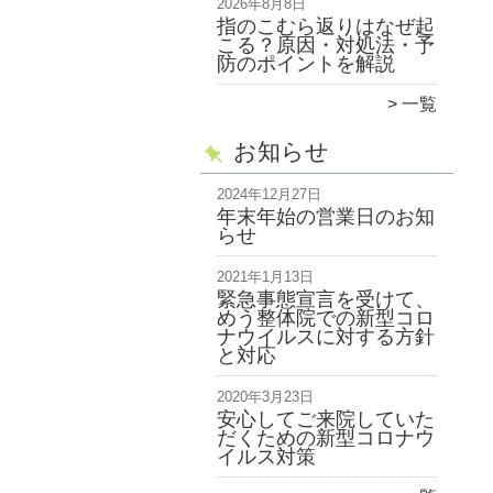
2026年8月8日
指のこむら返りはなぜ起
こる？原因・対処法・予
防のポイントを解説
一覧
お知らせ
2024年12月27日
年末年始の営業日のお知
らせ
2021年1月13日
緊急事態宣言を受けて、
めう整体院での新型コロ
ナウイルスに対する方針
と対応
2020年3月23日
安心してご来院していた
だくための新型コロナウ
イルス対策