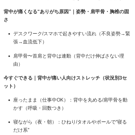
背中が痛くなる“ありがち原因”｜姿勢・肩甲骨・胸椎の固
さ
デスクワーク/スマホで起きやすい流れ（不良姿勢→緊
張→血流低下）
肩甲骨〜首肩と背中は連動（背中だけ伸ばさない理
由）
今すぐできる｜背中が痛い人向けストレッチ（状況別3セ
ット）
座ったまま（仕事中OK）：背中を丸める/肩甲骨を動
かす（呼吸・回数つき）
寝ながら（夜・朝）：ひねり/タオルやポールで“寝る
だけ系”