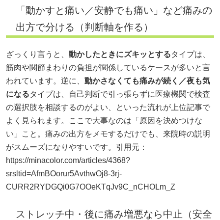
「動かすと痛い／安静でも痛い」など痛みの
出方で分ける（判断軸を作る）
ざっくり言うと、
動かしたときにズキッとする
タイプは、
筋肉や関節まわりの負担が関係しているケースが多いと言
われています。逆に、
動かさなくても痛みが続く／夜も気
になる
タイプは、自己判断で引っ張らずに医療機関で検査
の選択肢を相談するのがよい、といった流れが上位記事で
よく見られます。ここで大事なのは「原因を決めつけな
い」こと。痛みの出方をメモするだけでも、来院時の説明
がスムーズになりやすいです。引用元：
https://minacolor.com/articles/4368?
srsltid=AfmBOorur5AvthwOj8-3rj-
CURR2RYDGQi0G7OOeKTqJv9C_nCHOLm_Z
ストレッチ中・後に痛み増悪なら中止（安全