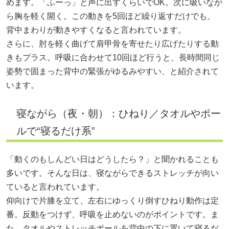
めます。「ふーっ」と声に出すくらいでOK。次に吸いなが
ら胸を軽く開く。この動きを5回ほど繰り返すだけでも、
背中まわりが動きやすくなると言われています。
さらに、肘を軽く曲げて肩甲骨を寄せたり広げたりする動
きもプラス。呼吸に合わせて10回ほど行うと、長時間同じ
姿勢で固まった背中の緊張がゆるみやすい、と紹介されて
います。
寝ながら（夜・朝）：ひねり／タオルやポー
ルで“寝るだけ系”
「動くのもしんどい日はどうしたら？」と聞かれることも
多いです。そんな日は、寝ながらできるストレッチが向い
ていると言われています。
仰向けで片膝を立て、左右にゆっくり倒すひねり動作は定
番。反動をつけず、呼吸を止めないのがポイントです。ま
た、タオルやストレッチポールを背中の下に置いて寝るだ