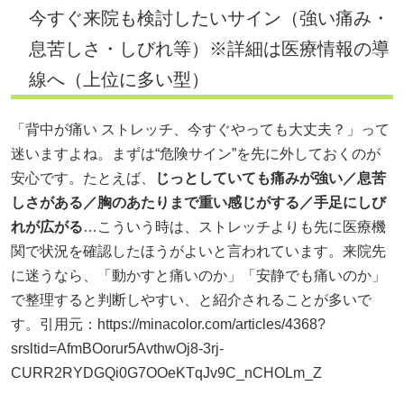
今すぐ来院も検討したいサイン（強い痛み・
息苦しさ・しびれ等）※詳細は医療情報の導
線へ（上位に多い型）
「背中が痛い ストレッチ、今すぐやっても大丈夫？」って
迷いますよね。まずは“危険サイン”を先に外しておくのが
安心です。たとえば、
じっとしていても痛みが強い／息苦
しさがある／胸のあたりまで重い感じがする／手足にしび
れが広がる
…こういう時は、ストレッチよりも先に医療機
関で状況を確認したほうがよいと言われています。来院先
に迷うなら、「動かすと痛いのか」「安静でも痛いのか」
で整理すると判断しやすい、と紹介されることが多いで
す。引用元：
https://minacolor.com/articles/4368?
srsltid=AfmBOorur5AvthwOj8-3rj-
CURR2RYDGQi0G7OOeKTqJv9C_nCHOLm_Z