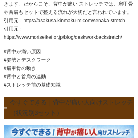
きます。だからこそ、背中が痛い ストレッチでは、肩甲骨
や首肩もセットで整える流れが大切だと言われています。
引用元：
https://asakusa.kinmaku-m.com/senaka-stretch
引用元：
https://www.moriseikei.or.jp/blog/deskworkbackstretch/
#背中が痛い原因
#姿勢とデスクワーク
#肩甲骨の動き
#背中と首肩の連動
#ストレッチ前の基礎知識
今すぐできる｜背中が痛い人向けストレッチ
（状況別3セット）