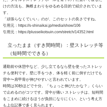
けの方法も、胸椎まわりをゆるめる目的で紹介されていま
す。
「頑張らなくていい」のが、このセットの良さですね。
引用元：
https://s-shinaikai.jp/media/show/106
引用元：
https://plusseikotsuin.com/stretch/14352.html
立ったまま（すき間時間）：壁ストレッチ等
（短時間でできる）
通勤前や休憩中など、少し立てるなら壁を使ったストレッ
チも便利です。壁に手をつき、体を軽く前に倒すだけでも
背中〜肩甲骨が伸びやすいと言われています。
時間は30秒ほどで十分。「ちょっと伸びたかな？」くらい
で止めるのがコツです。背中が痛い ストレッチは、短時間
をこまめに続けるほうが負担になりにくい、という考え方
も上位記事で多く見られます。