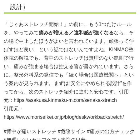
設計）
「じゃあストレッチ開始！」の前に、もう1つだけルール
を。やってみて
痛みが増える／違和感が強くなる
なら、そ
の場で中止したほうがよいと言われています。頑張って伸
ばすほど良い、という話ではないんですよね。KINMAQ整
体院の解説でも、背中のストレッチは無理のない範囲で行
い、痛みが強まる場合は控える旨が書かれています。さら
に、整形外科系の発信でも「続く場合は医療機関へ」とい
う案内が見られます。まずは“安全にやめられる設計”を作
ってから、次のストレッチ紹介に進むと安心です。引用
元：
https://asakusa.kinmaku-m.com/senaka-stretch
引用元：
https://www.moriseikei.or.jp/blog/deskworkbackstretch/
#背中が痛いストレッチ #危険サイン #痛みの出方チェック
#無理しないセルフケア #来院の目安