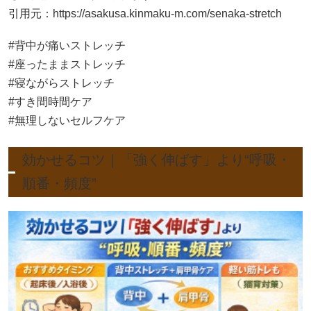
引用元：
https://asakusa.kinmaku-m.com/senaka-stretch
#背中が痛いストレッチ
#座ったままストレッチ
#寝ながらストレッチ
#すき間時間ケア
#無理しないセルフケア
効かせるコツ｜「強く伸ばす」より“呼吸・
順番・頻度”