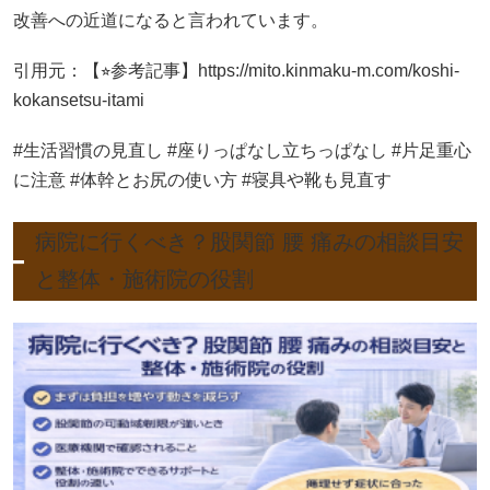
改善への近道になると言われています。
引用元：【⭐︎参考記事】https://mito.kinmaku-m.com/koshi-
kokansetsu-itami
#生活習慣の見直し #座りっぱなし立ちっぱなし #片足重心
に注意 #体幹とお尻の使い方 #寝具や靴も見直す
病院に行くべき？股関節 腰 痛みの相談目安
と整体・施術院の役割