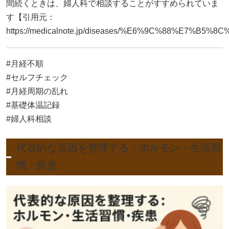
間続くときは、婦人科で相談することがすすめられていま
す【引用元：
https://medicalnote.jp/diseases/%E6%9C%88%E7%B
#月経不順
#セルフチェック
#月経周期の乱れ
#基礎体温記録
#婦人科相談
代表的な原因を整理する：ホルモン・生活習
慣・疾患