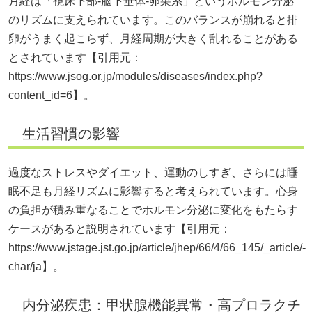
月経は「視床下部‐脳下垂体‐卵巣系」というホルモン分泌
のリズムに支えられています。このバランスが崩れると排
卵がうまく起こらず、月経周期が大きく乱れることがある
とされています【引用元：
https://www.jsog.or.jp/modules/diseases/index.php?
content_id=6】。
生活習慣の影響
過度なストレスやダイエット、運動のしすぎ、さらには睡
眠不足も月経リズムに影響すると考えられています。心身
の負担が積み重なることでホルモン分泌に変化をもたらす
ケースがあると説明されています【引用元：
https://www.jstage.jst.go.jp/article/jhep/66/4/66_145/_article/-
char/ja】。
内分泌疾患：甲状腺機能異常・高プロラクチ