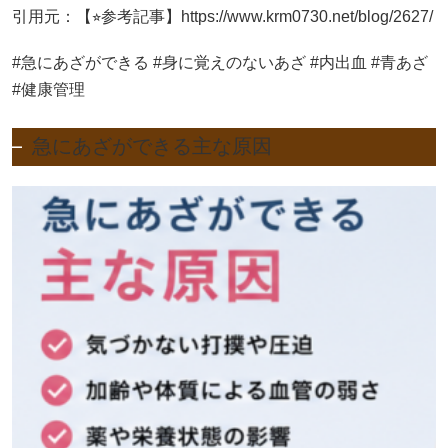
引用元：【⭐︎参考記事】https://www.krm0730.net/blog/2627/
#急にあざができる #身に覚えのないあざ #内出血 #青あざ
#健康管理
急にあざができる主な原因