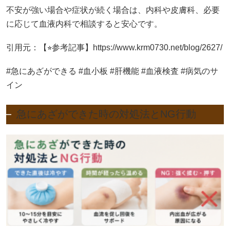
不安が強い場合や症状が続く場合は、内科や皮膚科、必要
に応じて血液内科で相談すると安心です。
引用元：【⭐︎参考記事】https://www.krm0730.net/blog/2627/
#急にあざができる #血小板 #肝機能 #血液検査 #病気のサ
イン
急にあざができた時の対処法とNG行動