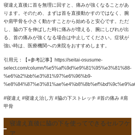
寝違え直後に首を無理に回すと、痛みが強くなることがあ
ります。そのため、まずは首を直接動かすのではなく、腕
や肩甲骨を小さく動かすことから始めると安心です。ただ
し、脇の下を伸ばした時に痛みが増える、腕にしびれが出
る、首の痛みが強くなる場合は中止してください。症状が
強い時は、医療機関への来院をおすすめします。
引用元：【⭐︎参考記事】https://seitai-osusume-
select.com/column/%e5%af%9d%e9%81%95%e3%81%88-
%e6%b2%bb%e3%81%97%e6%96%b9-
%e8%84%87%e3%81%ae%e4%b8%8b%ef%bd%9c%e9%a
#寝違え #寝違え治し方 #脇の下ストレッチ #首の痛み #肩
甲骨
寝違え直後に脇の下を使ってできるセルフケ
ア