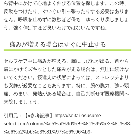
ら背中にかけて心地よく伸びる位置を探します。この時、
反動をつけたり、ぐいぐい引っ張ったりする必要はありま
せん。呼吸を止めずに数秒ほど保ち、ゆっくり戻しましょ
う。強く伸ばすほど良いわけではないんですね。
痛みが増える場合はすぐに中止する
セルフケア中に痛みが増える、腕にしびれが出る、首から
肩にかけてズキッとした痛みが走る場合は、無理に続けな
いでください。寝違えの状態によっては、ストレッチより
も安静が必要なこともあります。特に、腕の脱力、強い頭
痛、めまい、発熱がある場合は、自己判断せず医療機関へ
来院しましょう。
引用元：【⭐︎参考記事】https://seitai-osusume-
select.com/column/%e5%af%9d%e9%81%95%e3%81%88-
%e6%b2%bb%e3%81%97%e6%96%b9-