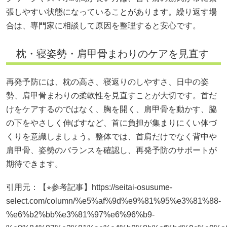
張しやすい状態になっていることがあります。繰り返す場
合は、専門家に相談して原因を整理すると安心です。
枕・寝姿勢・肩甲骨まわりのケアを見直す
再発予防には、枕の高さ、寝返りのしやすさ、日中の姿
勢、肩甲骨まわりの柔軟性を見直すことが大切です。首だ
けをケアするのではなく、胸を開く、肩甲骨を動かす、脇
の下をやさしく伸ばすなど、首に負担が集まりにくい体づ
くりを意識しましょう。整体では、首肩だけでなく背中や
肩甲骨、姿勢のバランスを確認し、再発予防のサポートが
期待できます。
引用元：【⭐︎参考記事】https://seitai-osusume-
select.com/column/%e5%af%9d%e9%81%95%e3%81%88-
%e6%b2%bb%e3%81%97%e6%96%b9-