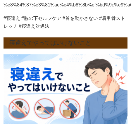
%e8%84%87%e3%81%ae%e4%b8%8b%ef%bd%9c%e9%a
#寝違え #脇の下セルフケア #首を動かさない #肩甲骨スト
レッチ #寝違え対処法
寝違えでやってはいけないこと