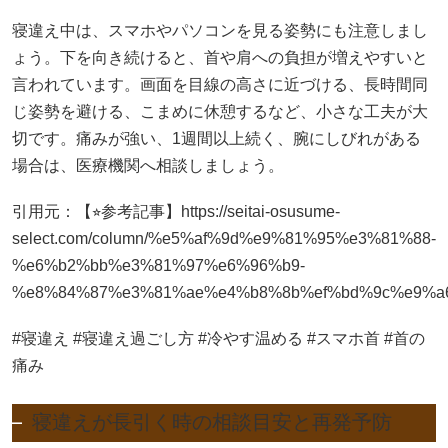
寝違え中は、スマホやパソコンを見る姿勢にも注意しまし
ょう。下を向き続けると、首や肩への負担が増えやすいと
言われています。画面を目線の高さに近づける、長時間同
じ姿勢を避ける、こまめに休憩するなど、小さな工夫が大
切です。痛みが強い、1週間以上続く、腕にしびれがある
場合は、医療機関へ相談しましょう。
引用元：【⭐︎参考記事】https://seitai-osusume-
select.com/column/%e5%af%9d%e9%81%95%e3%81%88-
%e6%b2%bb%e3%81%97%e6%96%b9-
%e8%84%87%e3%81%ae%e4%b8%8b%ef%bd%9c%e9%a
#寝違え #寝違え過ごし方 #冷やす温める #スマホ首 #首の
痛み
寝違えが長引く時の相談目安と再発予防