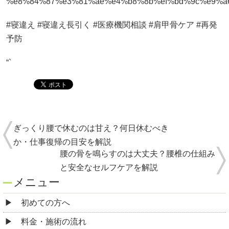
%e8%84%87%e3%81%ae%e4%b8%8b%ef%bd%9c%e9%a
#寝違え #寝違え長引く #医療機関相談 #肩甲骨ケア #再発
予防
“`
ぎっくり腰で休むのは甘え？何日休むべき
か・仕事復帰の目安を解説
腰の骨を鳴らすのは大丈夫？腰椎の仕組み
と安全なセルフケアを解説
メニュー
初めての方へ
料金・施術の流れ