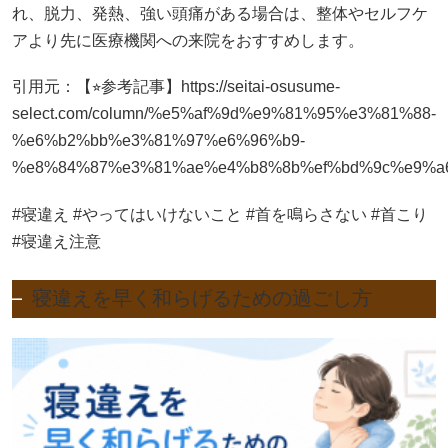
れ、脱力、発熱、強い頭痛がある場合は、整体やセルフケ
アより先に医療機関への来院をおすすめします。
引用元：【⭐︎参考記事】https://seitai-osusume-
select.com/column/%e5%af%9d%e9%81%95%e3%81%88-
%e6%b2%bb%e3%81%97%e6%96%b9-
%e8%84%87%e3%81%ae%e4%b8%8b%ef%bd%9c%e9%a
#寝違え #やってはいけないこと #首を鳴らさない #首こり
#寝違え注意
寝違えを早く和らげるための過ごし方