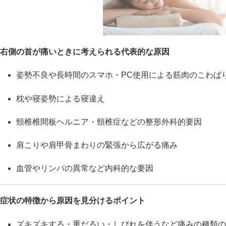
右側の首が痛いときに考えられる代表的な原因
姿勢不良や長時間のスマホ・PC使用による筋肉のこわば
枕や寝姿勢による寝違え
頸椎椎間板ヘルニア・頸椎症などの整形外科的要因
肩こりや肩甲骨まわりの緊張から広がる痛み
血管やリンパの異常など内科的な要因
症状の特徴から原因を見分けるポイント
ズキズキする・重だるい・しびれを伴うなど痛みの種類の