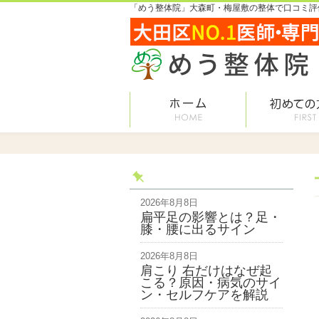
「めう整体院」大森町・梅屋敷の整体で口コミ評価
2026年8月8日
扁平足の影響とは？足・
膝・腰に出るサイン
2026年8月8日
肩こり 右だけはなぜ起
こる？原因・病気のサイ
ン・セルフケアを解説