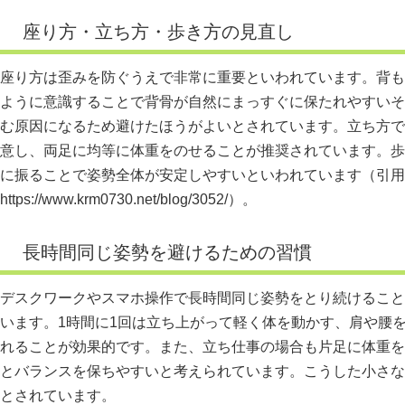
座り方・立ち方・歩き方の見直し
座り方は歪みを防ぐうえで非常に重要といわれています。背も
ように意識することで背骨が自然にまっすぐに保たれやすいそ
む原因になるため避けたほうがよいとされています。立ち方で
意し、両足に均等に体重をのせることが推奨されています。歩
に振ることで姿勢全体が安定しやすいといわれています（引用
https://www.krm0730.net/blog/3052/）。
長時間同じ姿勢を避けるための習慣
デスクワークやスマホ操作で長時間同じ姿勢をとり続けること
います。1時間に1回は立ち上がって軽く体を動かす、肩や腰
れることが効果的です。また、立ち仕事の場合も片足に体重を
とバランスを保ちやすいと考えられています。こうした小さな
とされています。