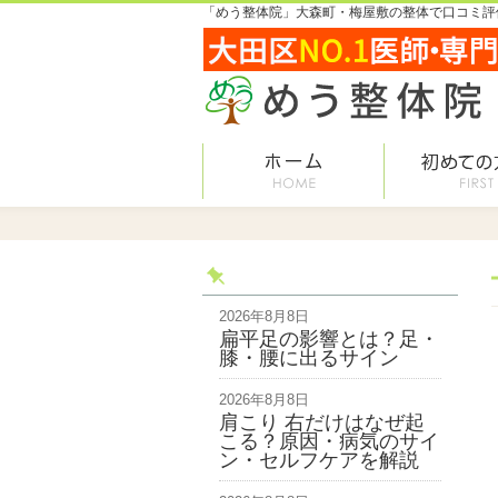
「めう整体院」大森町・梅屋敷の整体で口コミ評価
2026年8月8日
扁平足の影響とは？足・
膝・腰に出るサイン
2026年8月8日
肩こり 右だけはなぜ起
こる？原因・病気のサイ
ン・セルフケアを解説