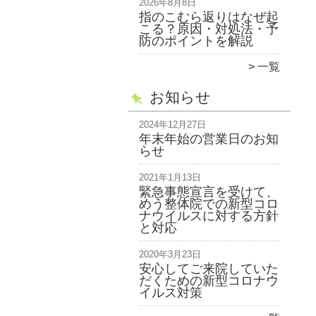
2026年8月8日
指のこむら返りはなぜ起
こる？原因・対処法・予
防のポイントを解説
一覧
お知らせ
2024年12月27日
年末年始の営業日のお知
らせ
2021年1月13日
緊急事態宣言を受けて、
めう整体院での新型コロ
ナウイルスに対する方針
と対応
2020年3月23日
安心してご来院していた
だくための新型コロナウ
イルス対策