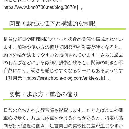
https://www.krm0730.net/blog/3078/】。
関節可動性の低下と構造的な制限
足首は距骨や距腿関節といった複数の関節で構成されてい
ます。加齢や使い方の偏りで関節包や靱帯が硬くなると、
動きの幅が狭まりやすいと指摘されています。さらに過去
のねんざなどによる微細な損傷が残ると、関節の動きが不
自然になり、硬さを感じやすくなるケースもあるようです
【引用元：
https://stretchpole-blog.com/ankle-stiff】。
姿勢・歩き方・重心の偏り
日常の立ち方や歩行習慣も影響します。たとえば常に外側
重心で歩く、片足に体重をかけるクセがあると、特定の筋
肉だけが過度に働き、足首周囲の柔軟性に差が生じやすい