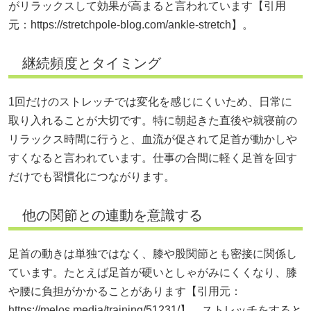
がリラックスして効果が高まると言われています【引用
元：
https://stretchpole-blog.com/ankle-stretch】。
継続頻度とタイミング
1回だけのストレッチでは変化を感じにくいため、日常に
取り入れることが大切です。特に朝起きた直後や就寝前の
リラックス時間に行うと、血流が促されて足首が動かしや
すくなると言われています。仕事の合間に軽く足首を回す
だけでも習慣化につながります。
他の関節との連動を意識する
足首の動きは単独ではなく、膝や股関節とも密接に関係し
ています。たとえば足首が硬いとしゃがみにくくなり、膝
や腰に負担がかかることがあります【引用元：
https://melos.media/training/51231/】。ストレッチをすると