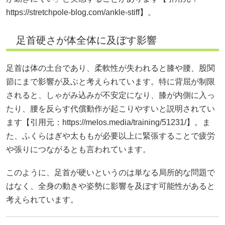
https://stretchpole-blog.com/ankle-stiff】。
足首硬さが体全体に及ぼす影響
足首は体の土台であり、柔軟性が失われると膝や腰、股関
節にまで影響が及ぶと考えられています。特に背屈が制限
されると、しゃがみ込みが不安定になり、膝が内側に入っ
たり、腰を反らす代償動作が起こりやすいと説明されてい
ます【引用元：
https://melos.media/training/51231/】。ま
た、ふくらはぎや太ももが必要以上に緊張することで疲労
や張りにつながるとも言われています。
このように、足首が硬いというのは単なる局所的な問題で
はなく、全身の動きや姿勢に影響を及ぼす可能性があると
考えられています。