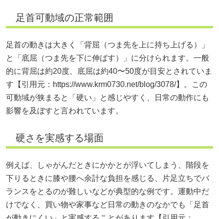
足首可動域の正常範囲
足首の動きは大きく「背屈（つま先を上に持ち上げる）」
と「底屈（つま先を下に伸ばす）」に分けられます。一般
的に背屈は約20度、底屈は約40〜50度が目安とされていま
す【引用元：
https://www.krm0730.net/blog/3078/】。この
可動域が狭まると「硬い」と感じやすく、日常の動作にも
影響を及ぼすと言われています。
硬さを実感する場面
例えば、しゃがんだときにかかとが浮いてしまう、階段を
下りるときに膝や腰へ余計な負担を感じる、片足立ちでバ
ランスをとるのが難しいなどが典型的な例です。運動中だ
けでなく、買い物や家事など日常の動きのなかでも「足首
が動きにくい」と実感することがあります【引用元：