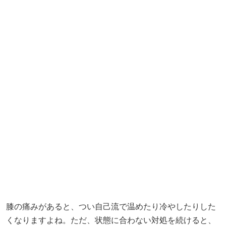
膝の痛みがあると、つい自己流で温めたり冷やしたりした
くなりますよね。ただ、状態に合わない対処を続けると、
痛みが長引くことがあります。特に注意したいのは、膝が
腫れている、熱っぽい、ズキズキ痛むのに長時間温めるこ
とです。炎症がある場合、温めることで痛みが強くなるこ
とがあると言われています。
また、「少し痛いけど歩けば良くなるかも」と無理に歩き
続けるのもおすすめできません。膝は体重を支える関節な