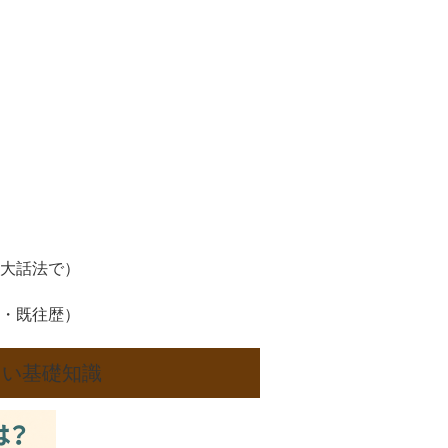
大話法で）
・既往歴）
たい基礎知識