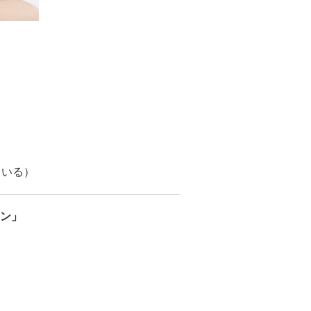
ている）
ン」