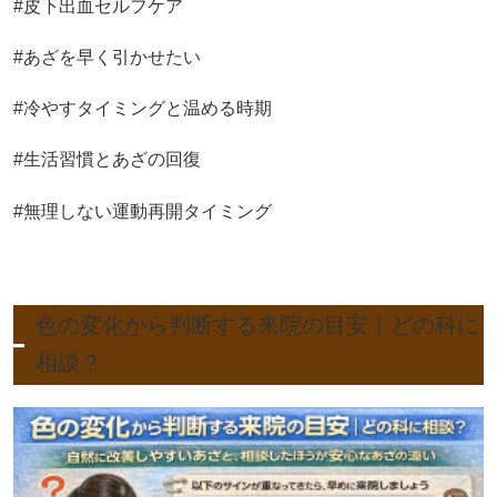
#皮下出血セルフケア
#あざを早く引かせたい
#冷やすタイミングと温める時期
#生活習慣とあざの回復
#無理しない運動再開タイミング
色の変化から判断する来院の目安｜どの科に
相談？