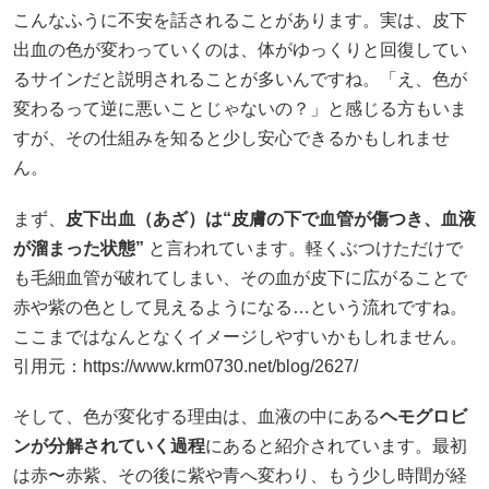
こんなふうに不安を話されることがあります。実は、皮下
出血の色が変わっていくのは、体がゆっくりと回復してい
るサインだと説明されることが多いんですね。「え、色が
変わるって逆に悪いことじゃないの？」と感じる方もいま
すが、その仕組みを知ると少し安心できるかもしれませ
ん。
まず、
皮下出血（あざ）は“皮膚の下で血管が傷つき、血液
が溜まった状態”
と言われています。軽くぶつけただけで
も毛細血管が破れてしまい、その血が皮下に広がることで
赤や紫の色として見えるようになる…という流れですね。
ここまではなんとなくイメージしやすいかもしれません。
引用元：
https://www.krm0730.net/blog/2627/
そして、色が変化する理由は、血液の中にある
ヘモグロビ
ンが分解されていく過程
にあると紹介されています。最初
は赤〜赤紫、その後に紫や青へ変わり、もう少し時間が経