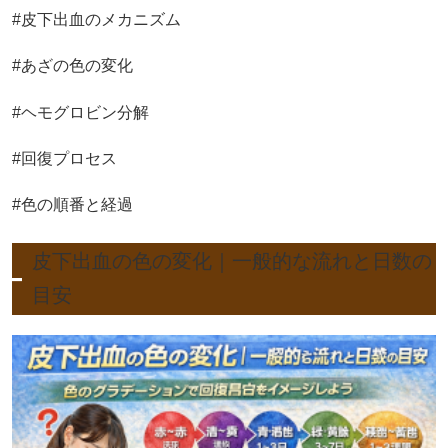
#皮下出血のメカニズム
#あざの色の変化
#ヘモグロビン分解
#回復プロセス
#色の順番と経過
皮下出血の色の変化｜一般的な流れと日数の
目安