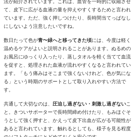
法が紹介されています。これは、血管を一時的に収縮させ
て、皮下に広がる血液の量を抑えやすくするためと言われ
ています。ただ、強く押しつけたり、長時間当てっぱなし
にしないよう注意したいですね。
数日たって色が
青〜緑へと移ってきた頃
には、今度は軽く
温めるケアがよいと説明されることがあります。ぬるめの
お風呂にゆっくり入ったり、蒸しタオルを軽く当てて血流
を促すと、処理された血液が流れやすくなると言われてい
ます。「もう痛みはそこまで強くないけれど、色が気にな
る」という時期のサポートとして取り入れやすい方法で
す。
共通して大切なのは、
圧迫し過ぎない・刺激し過ぎない
こ
と。きついサポーターで長時間締め付けたり、もみほぐそ
うとして強く押すと、かえって皮下出血が広がる可能性が
あると言われています。触れるとしても、様子を見る程度
のソフトタッチにとどめておくと安心です。