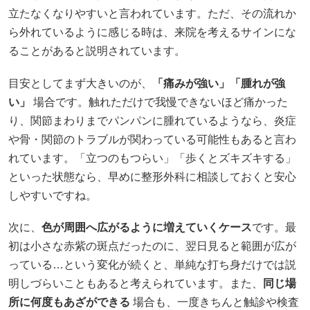
立たなくなりやすいと言われています。ただ、その流れか
ら外れているように感じる時は、来院を考えるサインにな
ることがあると説明されています。
目安としてまず大きいのが、
「痛みが強い」「腫れが強
い」
場合です。触れただけで我慢できないほど痛かった
り、関節まわりまでパンパンに腫れているようなら、炎症
や骨・関節のトラブルが関わっている可能性もあると言わ
れています。「立つのもつらい」「歩くとズキズキする」
といった状態なら、早めに整形外科に相談しておくと安心
しやすいですね。
次に、
色が周囲へ広がるように増えていくケース
です。最
初は小さな赤紫の斑点だったのに、翌日見ると範囲が広が
っている…という変化が続くと、単純な打ち身だけでは説
明しづらいこともあると考えられています。また、
同じ場
所に何度もあざができる
場合も、一度きちんと触診や検査