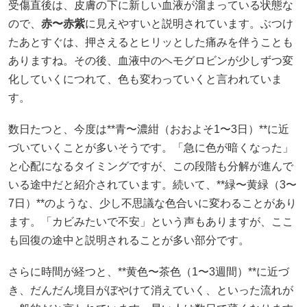
受傷直後は、皮膚の下に新しい血液が溜まっている状態な
ので、
赤〜赤紫
に見えやすいと説明されています。ぶつけ
たあとすぐは、押さえるとヒリッとした痛みを伴うことも
ありますね。その後、血液中のヘモグロビンが少しずつ変
化していくにつれて、色も変わっていくと言われていま
す。
数日たつと、今度は**青〜濃紺（おおよそ1〜3日）**に近
づいていくことが多いそうです。「急に色が暗くなった」
と心配になるタイミングですが、この段階も分解が進んで
いる途中だと紹介されています。続いて、**緑〜黄緑（3〜
7日）**のような、少し不思議な色合いに変わることがあり
ます。「カビみたいで不安」という声もありますが、ここ
も回復の途中と説明されることが多い部分です。
さらに時間が経つと、**黄色〜茶色（1〜3週間）**に近づ
き、だんだん境目がぼやけて消えていく、といった流れが