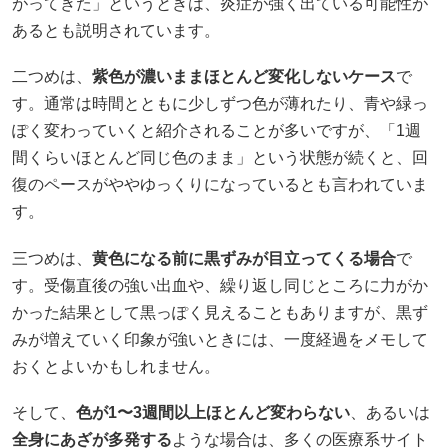
がってきた」というときは、炎症が強く出ている可能性が
あるとも説明されています。
二つめは、
紫色が濃いままほとんど変化しないケース
で
す。通常は時間とともに少しずつ色が薄れたり、青や緑っ
ぽく変わっていくと紹介されることが多いですが、「1週
間くらいほとんど同じ色のまま」という状態が続くと、回
復のペースがややゆっくりになっているとも言われていま
す。
三つめは、
黄色になる前に黒ずみが目立ってくる場合
で
す。受傷直後の強い出血や、繰り返し同じところに力がか
かった結果として黒っぽく見えることもありますが、黒ず
みが増えていく印象が強いときには、一度経過をメモして
おくとよいかもしれません。
そして、
色が1〜3週間以上ほとんど変わらない
、あるいは
全身にあざが多発する
ような場合は、多くの医療系サイト