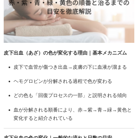
皮下出血（あざ）の色が変化する理由｜基本メカニズム
皮下で血管が傷つき出血→皮膚の下に血液が溜まる
ヘモグロビンが分解される過程で色が変わる
どの色も「回復プロセスの一部」と説明される傾向
血が分解される順番により、赤→紫→青→緑→黄色と
変化すると紹介されている
皮下出血の色の変化｜一般的な流れと日数の目安