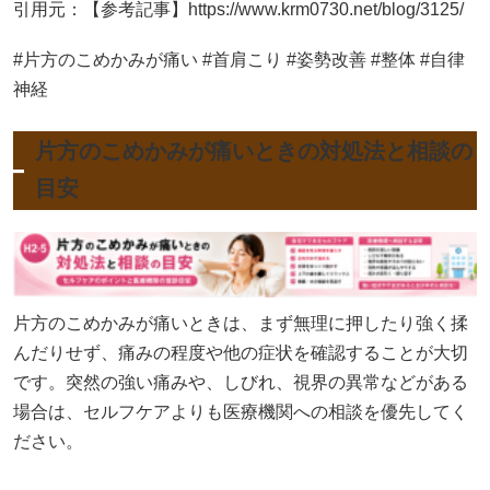
引用元：【参考記事】https://www.krm0730.net/blog/3125/
#片方のこめかみが痛い #首肩こり #姿勢改善 #整体 #自律
神経
片方のこめかみが痛いときの対処法と相談の
目安
片方のこめかみが痛いときは、まず無理に押したり強く揉
んだりせず、痛みの程度や他の症状を確認することが大切
です。突然の強い痛みや、しびれ、視界の異常などがある
場合は、セルフケアよりも医療機関への相談を優先してく
ださい。