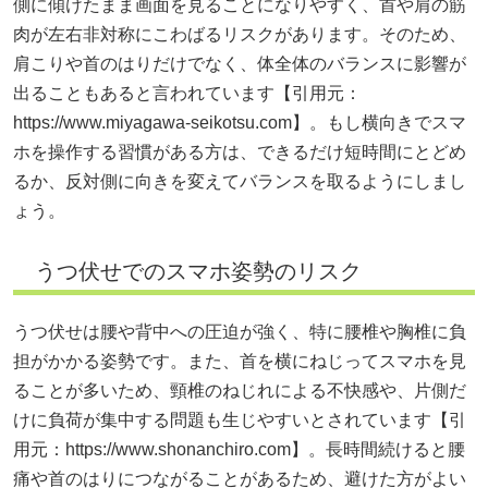
側に傾けたまま画面を見ることになりやすく、首や肩の筋
肉が左右非対称にこわばるリスクがあります。そのため、
肩こりや首のはりだけでなく、体全体のバランスに影響が
出ることもあると言われています【引用元：
https://www.miyagawa-seikotsu.com】。もし横向きでスマ
ホを操作する習慣がある方は、できるだけ短時間にとどめ
るか、反対側に向きを変えてバランスを取るようにしまし
ょう。
うつ伏せでのスマホ姿勢のリスク
うつ伏せは腰や背中への圧迫が強く、特に腰椎や胸椎に負
担がかかる姿勢です。また、首を横にねじってスマホを見
ることが多いため、頸椎のねじれによる不快感や、片側だ
けに負荷が集中する問題も生じやすいとされています【引
用元：
https://www.shonanchiro.com】。長時間続けると腰
痛や首のはりにつながることがあるため、避けた方がよい