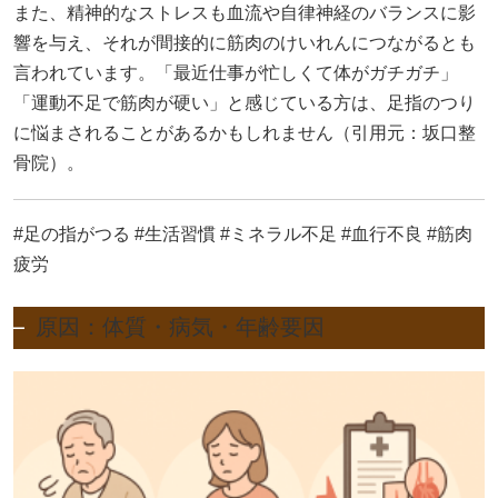
また、精神的なストレスも血流や自律神経のバランスに影
響を与え、それが間接的に筋肉のけいれんにつながるとも
言われています。「最近仕事が忙しくて体がガチガチ」
「運動不足で筋肉が硬い」と感じている方は、足指のつり
に悩まされることがあるかもしれません（引用元：
坂口整
骨院
）。
#足の指がつる #生活習慣 #ミネラル不足 #血行不良 #筋肉
疲労
原因：体質・病気・年齢要因