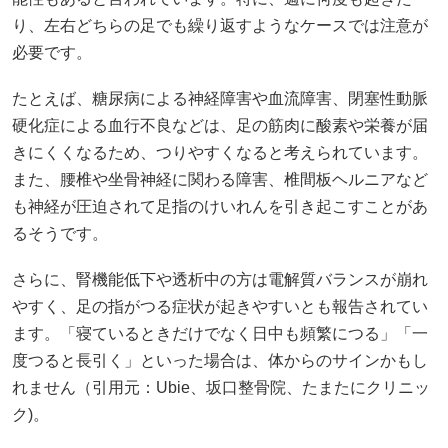
り、左右どちらの足でも繰り返すようなケースでは注意が
必要です。
たとえば、糖尿病による神経障害や血流障害、閉塞性動脈
硬化症による血行不良などは、足の筋肉に酸素や栄養が届
きにくくなるため、つりやすくなると考えられています。
また、腰椎や坐骨神経に関わる障害、椎間板ヘルニアなど
も神経が圧迫されて足指のけいれんを引き起こすことがあ
るそうです。
さらに、腎機能低下や透析中の方は電解質バランスが崩れ
やすく、足の指がつる症状が起きやすいとも報告されてい
ます。「寝ているときだけでなく日中も頻繁につる」「一
度つると長引く」といった場合は、体からのサインかもし
れません（引用元：
Ubie
、
坂口整骨院
、
たまたにクリニッ
ク
)。